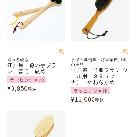
選べる硬さ
享保三年創業 将軍家御用達
江戸屋 孫の手ブラ
の逸品
江戸屋 洋服ブラシ ウ
シ 普通 硬め
ール用 ９９（ブ
ラッピング可能
ナ） やわらかめ
¥
3,850
税込
ラッピング可能
¥
11,000
税込