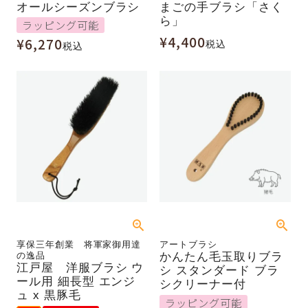
オールシーズンブラシ
まごの手ブラシ「さく
ら」
ラッピング可能
¥
4,400
¥
6,270
税込
税込
享保三年創業 将軍家御用達
アートブラシ
の逸品
かんたん毛玉取りブラ
江戸屋 洋服ブラシ ウ
シ スタンダード ブラ
ール用 細長型 エンジ
シクリーナー付
ュ x 黒豚毛
ラッピング可能