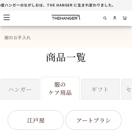
周年記念
ハンガーのながしおは、THE HANGER に生まれ変わりました。
ホテル・店舗
商品一覧
服のお手入れ
ブログ
商品一覧
お買い物ガイド
服の
ハンガー
ギフト
セ
ケア用品
江戸屋
アートブラシ