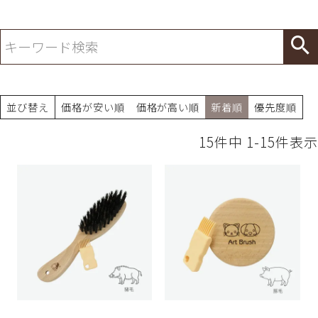
並び替え
価格が安い順
価格が高い順
新着順
優先度順
15
件中
1
-
15
件表示