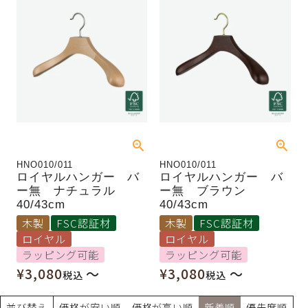
HNO010/011
HNO010/011
ロイヤルハンガー バ
ロイヤルハンガー バ
ー無 ナチュラル
ー無 ブラウン
40/43cm
40/43cm
木製
FSC認証材
木製
FSC認証材
ロイヤル
ロイヤル
ラッピング可能
ラッピング可能
¥
3,080
〜
¥
3,080
〜
税込
税込
並び替え
価格が安い順
価格が高い順
新着順
優先度順