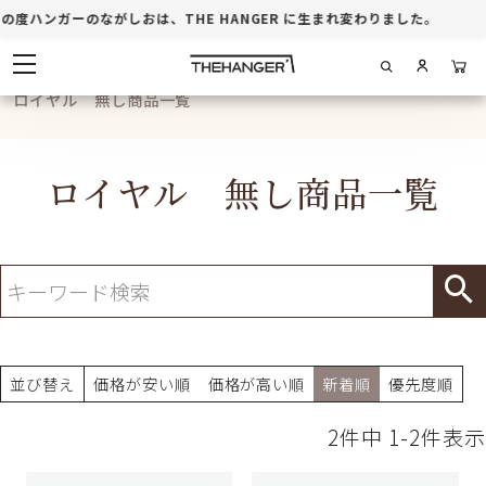
周年記念
の度ハンガーのながしおは、THE HANGER に生まれ変わりました。
ホテル・店舗
ロイヤル 無し商品一覧
商品一覧
ロイヤル 無し商品一覧
ブログ
お買い物ガイド
並び替え
価格が安い順
価格が高い順
新着順
優先度順
2
件中
1
-
2
件表示