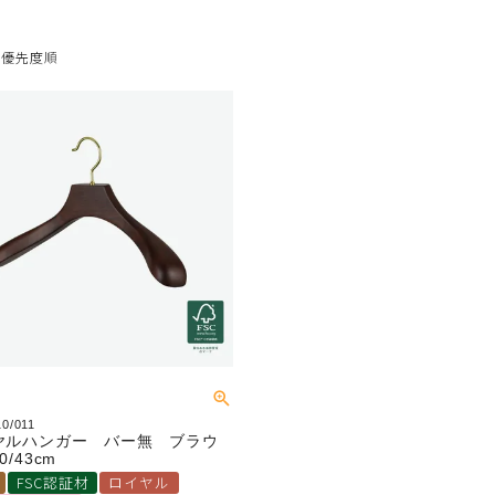
優先度順
0/011
ヤルハンガー バー無 ブラウ
0/43cm
FSC認証材
ロイヤル