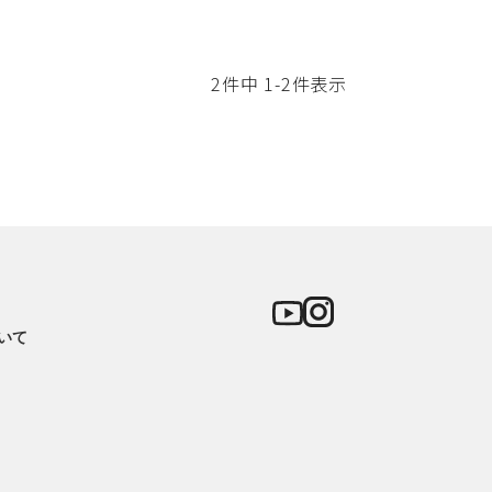
2
件中
1
-
2
件表示
いて