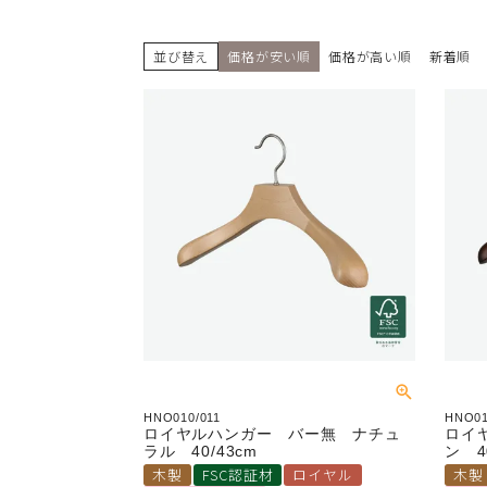
並び替え
価格が安い順
価格が高い順
新着順
HNO010/011
HNO01
ロイヤルハンガー バー無 ナチュ
ロイ
ラル 40/43cm
ン 4
木製
FSC認証材
ロイヤル
木製