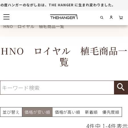
周年記念
の度ハンガーのながしおは、THE HANGER に生まれ変わりました。
ホテル・店舗
HNO ロイヤル 植毛商品一覧
商品一覧
HNO ロイヤル 植毛商品一
ブログ
覧
お買い物ガイド
並び替え
価格が安い順
価格が高い順
新着順
優先度順
4
件中
1
-
4
件表示