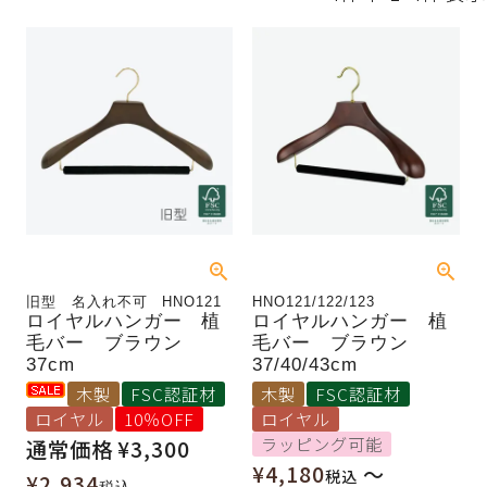
旧型 名入れ不可 HNO121
HNO121/122/123
ロイヤルハンガー 植
ロイヤルハンガー 植
毛バー ブラウン
毛バー ブラウン
37cm
37/40/43cm
木製
FSC認証材
木製
FSC認証材
ロイヤル
10％OFF
ロイヤル
ラッピング可能
通常価格
¥
3,300
¥
4,180
〜
税込
¥
2,934
税込