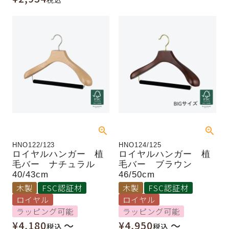
HNO122/123
HNO124/125
ロイヤルハンガー 植
ロイヤルハンガー 植
毛バー ナチュラル
毛バー ブラウン
40/43cm
46/50cm
木製
FSC認証材
木製
FSC認証材
ロイヤル
ロイヤル
ラッピング可能
ラッピング可能
¥
4,180
〜
¥
4,950
〜
税込
税込