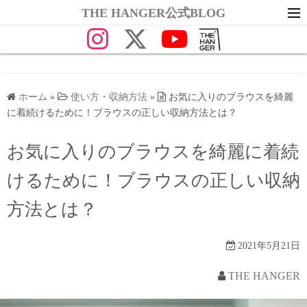
コ
THE HANGER公式BLOG
ン
テ
ン
ツ
へ
ホーム
»
使い方・収納方法
»
お気に入りのブラウスを綺麗
に着続けるために！ブラウスの正しい収納方法とは？
ス
キ
お気に入りのブラウスを綺麗に着続
ッ
プ
けるために！ブラウスの正しい収納
方法とは？
2021年5月21日
THE HANGER