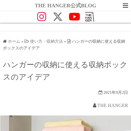
コ
THE HANGER公式BLOG
ン
テ
ン
ツ
へ
ホーム
»
使い方・収納方法
»
ハンガーの収納に使える収納
ボックスのアイデア
ス
キ
ハンガーの収納に使える収納ボック
ッ
プ
スのアイデア
2021年9月2日
THE HANGER