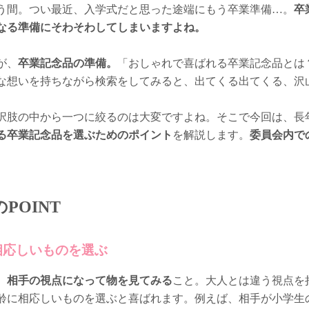
う間。つい最近、入学式だと思った途端にもう卒業準備…。
卒
なる準備にそわそわしてしまいますよね。
が、
卒業記念品の準備。
「おしゃれで喜ばれる卒業記念品とは
な想いを持ちながら検索をしてみると、出てくる出てくる、沢
択肢の中から一つに絞るのは大変ですよね。そこで今回は、長
る卒業記念品を選ぶためのポイント
を解説します。
委員会内で
POINT
相応しいものを選ぶ
、
相手の視点になって物を見てみる
こと。大人とは違う視点を
齢に相応しいものを選ぶと喜ばれます。例えば、相手が小学生