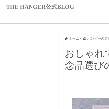
コ
THE HANGER公式BLOG
ン
テ
ン
ツ
へ
ホーム
»
ハンガーの選
ス
キ
おしゃれ
ッ
プ
念品選び