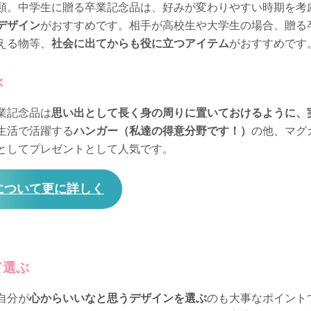
類。中学生に贈る卒業記念品は、好みが変わりやすい時期を考
デザイン
がおすすめです。相手が高校生や大学生の場合、贈る
える物等、
社会に出てからも役に立つアイテム
がおすすめです
ぶ
業記念品は
思い出として長く身の周りに置いておけるように、
生活で活躍する
ハンガー（私達の得意分野です！）
の他、マグ
としてプレゼントとして人気です。
について更に詳しく
て選ぶ
自分が
心からいいなと思うデザインを選ぶ
のも大事なポイント