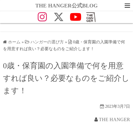
コ
THE HANGER公式BLOG
ン
テ
ン
ツ
へ
ホーム
»
ハンガーの選び方
»
0歳・保育園の入園準備で何
を用意すれば良い？必要なものをご紹介します！
ス
キ
0歳・保育園の入園準備で何を用意
ッ
プ
すれば良い？必要なものをご紹介し
ます！
2023年3月7日
THE HANGER