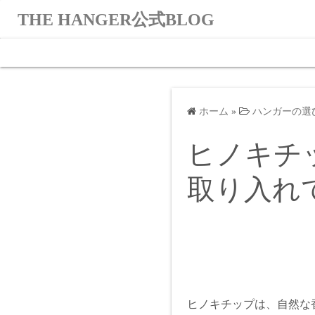
コ
THE HANGER公式BLOG
ン
テ
ン
ツ
へ
ホーム
»
ハンガーの選
ス
キ
ヒノキチ
ッ
プ
取り入れ
ヒノキチップは、自然な